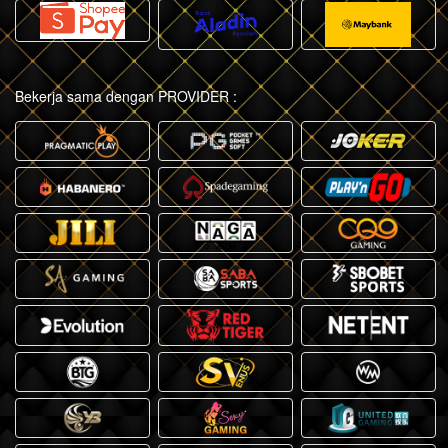
Bekerja sama dengan PROVIDER :