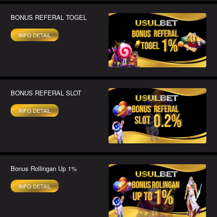
BONUS REFERAL TOGEL
INFO DETAIL
BONUS REFERAL SLOT
INFO DETAIL
Bonus Rollingan Up 1%
INFO DETAIL