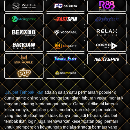
Usulbet Tembak Ikan
adalah salah satu permainan populer di
dunia game online yang menggabungkan hiburan visual menarik
dengan peluang kemenangan nyata. Game ini dikenal karena
keseruannya, tampilan grafis modern, dan sistem permainan
yang mudah dipahami. Tidak hanya menjadi hiburan, Usulbet
tembak ikan login juga menawarkan kesempatan bagi pemain
untuk memperoleh keuntungan melalui strategi bermain yang