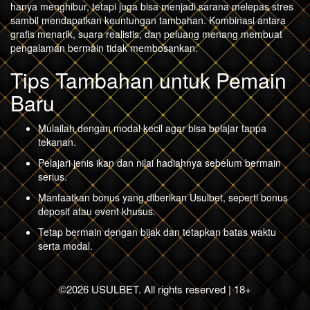
hanya menghibur, tetapi juga bisa menjadi sarana melepas stres
sambil mendapatkan keuntungan tambahan. Kombinasi antara
grafis menarik, suara realistis, dan peluang menang membuat
pengalaman bermain tidak membosankan.
Tips Tambahan untuk Pemain
Baru
Mulailah dengan modal kecil agar bisa belajar tanpa
tekanan.
Pelajari jenis ikan dan nilai hadiahnya sebelum bermain
serius.
Manfaatkan bonus yang diberikan Usulbet, seperti bonus
deposit atau event khusus.
Tetap bermain dengan bijak dan tetapkan batas waktu
serta modal.
©2026 USULBET. All rights reserved | 18+