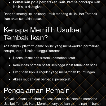
Perhatikan pola pergerakan ikan
, karena beberapa ikan
lebih sulit ditangkap.
Dengan strategi ini, peluang untuk menang di Usulbet Tembak
Ikan akan semakin besar.
Kenapa Memilih Usulbet
Tembak Ikan?
Ada banyak platform game online yang menawarkan permainan
serupa, tetapi Usulbet unggul karena:
Lisensi resmi dan sistem keamanan ketat.
Komunitas pemain besar sehingga lebih ramai dan seru.
Event dan bonus reguler yang menambah keuntungan.
Akses mudah dari berbagai perangkat.
Pengalaman Pemain
Banyak pemain memberikan testimoni positif setelah mencoba
Usulbet Tembak Ikan. Mereka menyebutkan permainan ini bukan