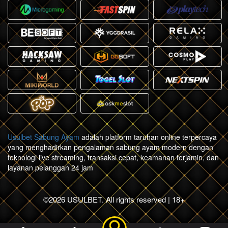
Usulbet Sabung Ayam
adalah platform taruhan online terpercaya
yang menghadirkan pengalaman sabung ayam modern dengan
teknologi live streaming, transaksi cepat, keamanan terjamin, dan
layanan pelanggan 24 jam
©2026 USULBET. All rights reserved | 18+