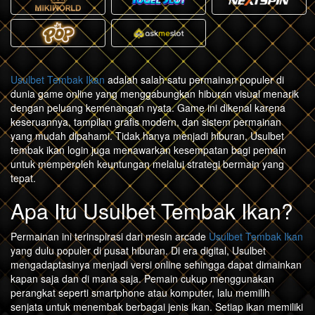
Usulbet Tembak Ikan
adalah salah satu permainan populer di
dunia game online yang menggabungkan hiburan visual menarik
dengan peluang kemenangan nyata. Game ini dikenal karena
keseruannya, tampilan grafis modern, dan sistem permainan
yang mudah dipahami. Tidak hanya menjadi hiburan, Usulbet
tembak ikan login juga menawarkan kesempatan bagi pemain
untuk memperoleh keuntungan melalui strategi bermain yang
tepat.
Apa Itu Usulbet Tembak Ikan?
Permainan ini terinspirasi dari mesin arcade
Usulbet Tembak Ikan
yang dulu populer di pusat hiburan. Di era digital, Usulbet
mengadaptasinya menjadi versi online sehingga dapat dimainkan
kapan saja dan di mana saja. Pemain cukup menggunakan
perangkat seperti smartphone atau komputer, lalu memilih
senjata untuk menembak berbagai jenis ikan. Setiap ikan memiliki