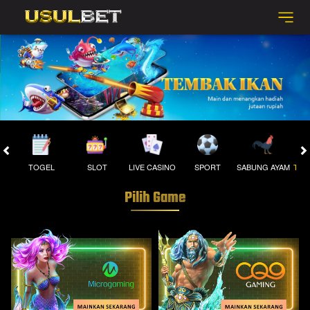
TOGEL
SLOT
LIVE CASINO
SPORT
SABUNG AYAM
TEM
Pilih Game