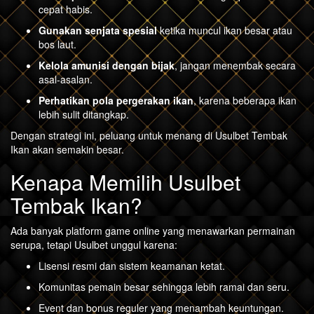
cepat habis.
Gunakan senjata spesial
ketika muncul ikan besar atau
bos laut.
Kelola amunisi dengan bijak
, jangan menembak secara
asal-asalan.
Perhatikan pola pergerakan ikan
, karena beberapa ikan
lebih sulit ditangkap.
Dengan strategi ini, peluang untuk menang di Usulbet Tembak
Ikan akan semakin besar.
Kenapa Memilih Usulbet
Tembak Ikan?
Ada banyak platform game online yang menawarkan permainan
serupa, tetapi Usulbet unggul karena:
Lisensi resmi dan sistem keamanan ketat.
Komunitas pemain besar sehingga lebih ramai dan seru.
Event dan bonus reguler yang menambah keuntungan.