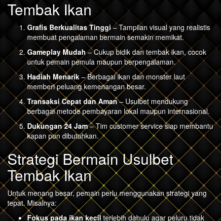
Tembak Ikan
Grafis Berkualitas Tinggi
– Tampilan visual yang realistis
membuat pengalaman bermain semakin memikat.
Gameplay Mudah
– Cukup bidik dan tembak ikan, cocok
untuk pemain pemula maupun berpengalaman.
Hadiah Menarik
– Berbagai ikan dan monster laut
memberi peluang kemenangan besar.
Transaksi Cepat dan Aman
– Usulbet mendukung
berbagai metode pembayaran lokal maupun internasional.
Dukungan 24 Jam
– Tim customer service siap membantu
kapan pun dibutuhkan.
Strategi Bermain Usulbet
Tembak Ikan
Untuk menang besar, pemain perlu menggunakan strategi yang
tepat. Misalnya:
Fokus pada ikan kecil
terlebih dahulu agar peluru tidak