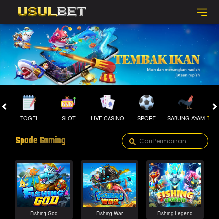
TOGEL
SLOT
LIVE CASINO
SPORT
SABUNG AYAM
TEM
Spade Gaming
Fishing God
Fishing War
Fishing Legend