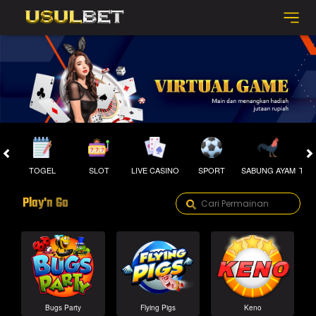
TOGEL
SLOT
LIVE CASINO
SPORT
SABUNG AYAM
TEM
Play'n Go
Bugs Party
Flying Pigs
Keno