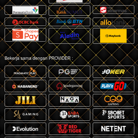
Bekerja sama dengan PROVIDER :