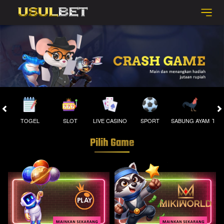
TOGEL
SLOT
LIVE CASINO
SPORT
SABUNG AYAM
TEM
Pilih Game