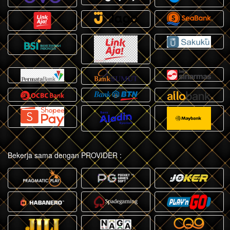
Bekerja sama dengan PROVIDER :