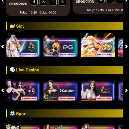
4
8
1
6
05/08/2026
06/08/2026
Tutup: 17:30 | Buka: 22:00
Tutup: 13:20 | Buka: 14:00
Slot
Live Casino
Sport