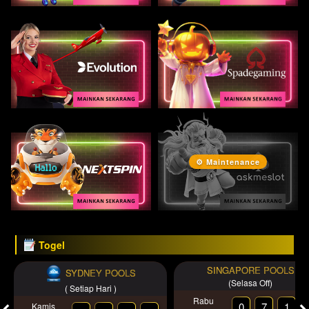
⚙ Maintenance
Togel
SINGAPORE POOLS
SYDNEY POOLS
(Selasa Off)
( Setiap Hari )
Rabu
0
7
1
Kamis