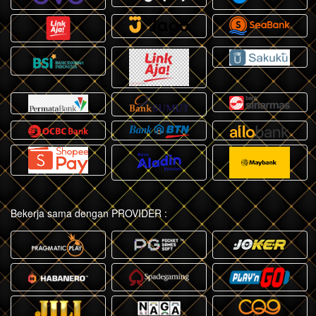
Bekerja sama dengan PROVIDER :