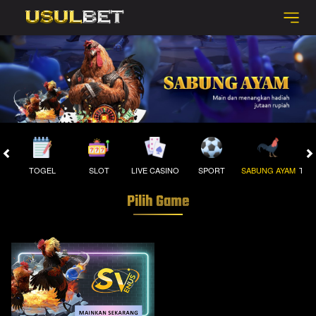
TOGEL
SLOT
LIVE CASINO
SPORT
SABUNG AYAM
TEM
Pilih Game