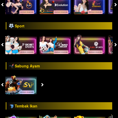
Sport
Sabung Ayam
Tembak Ikan