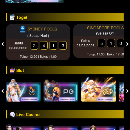
Togel
SINGAPORE POOLS
SYDNEY POOLS
(Selasa Off)
( Setiap Hari )
Sabtu
5
1
0
Sabtu
2
4
1
3
08/08/2026
08/08/2026
Tutup: 17:30 | Buka: 17:50
Tutup: 13:20 | Buka: 14:00
Slot
Live Casino