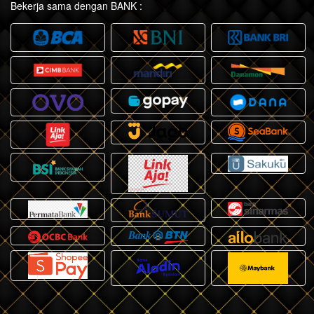
Bekerja sama dengan BANK :